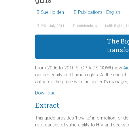
Sue Holden
Publications - English
29th July 2011
Aidsfonds
,
girls
,
Health Rights
,
H
The Big
transf
From 2006 to 2010 STOP AIDS NOW! (now
Ai
gender equity and human rights. At the end of th
authored the guide with the project’s manager,
Download
Extract
This guide provides ‘how-to’ information for
root causes of vulnerability to HIV and seeks t