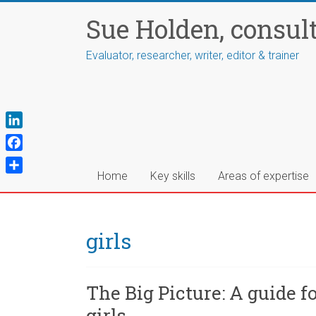
Skip
Sue Holden, consul
to
content
Evaluator, researcher, writer, editor & trainer
L
i
F
n
a
Home
Key skills
Areas of expertise
S
k
c
h
e
e
a
d
b
r
girls
I
o
e
n
o
k
The Big Picture: A guide
girls