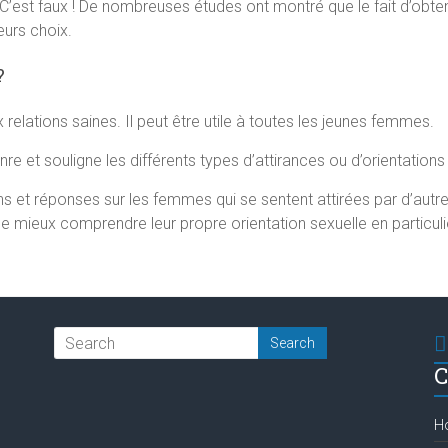
. C’est faux ! De nombreuses études ont montré que le fait d’obten
eurs choix.
?
 relations saines. Il peut être utile à toutes les jeunes femmes.
nre et souligne les différents types d’attirances ou d’orientations
s et réponses sur les femmes qui se sentent attirées par d’autr
e mieux comprendre leur propre orientation sexuelle en particuli
C
H