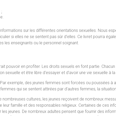
 ;
le.
formations sur les différentes orientations sexuelles. Nous es
culier si elles ne se sentent pas sûr d’elles. Ce livret pourra égal
les enseignants ou le personnel soignant.
 pouvoir en profiter. Les droits sexuels en font partie. Chacun 
on sexuelle et être libre d’essayer et d’avoir une vie sexuelle à la
 Par exemple, des jeunes femmes sont forcées ou poussées à avo
femmes qui se sentent attirées par d’autres femmes, la situation
 de nombreuses cultures, les jeunes reçoivent de nombreux messag
eur famille et des responsables religieux. Certaines de ces inf
r les jeunes. De nombreux adultes pensent que fournir des informa