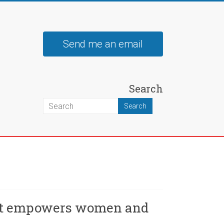
Send me an email
Search
that empowers women and