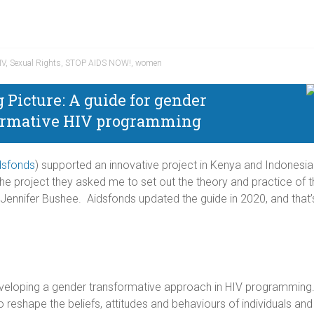
IV
,
Sexual Rights
,
STOP AIDS NOW!
,
women
 Picture: A guide for gender
ormative HIV programming
dsfonds
) supported an innovative project in Kenya and Indonesia
e project they asked me to set out the theory and practice of thei
 Jennifer Bushee. Aidsfonds updated the guide in 2020, and that
 developing a gender transformative approach in HIV programmin
o reshape the beliefs, attitudes and behaviours of individuals an