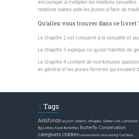
encourager à multiplier les relations sexuelles
relations saines aide les jeunes à faire de meill
Qu’allez-vous trouver dans ce livret 
Le chapitre 2 est consacré à la sexualité et aux
Le chapitre 3 explique ce qu’est l’identité de ge
Le chapitre 4 contient de nombreuses question
en général et les jeunes femmes qui essaient d
Tags
Aidsfonds
asylum seekers; refugees; Global Link; Lancaster;
Butterfly Conservation
Big Lottery Fund
Butterflies
caregivers
children
conservation
counselling
Cumbria